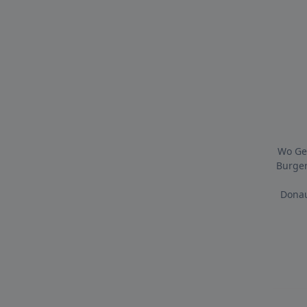
Wo Ges
Burger
Donau