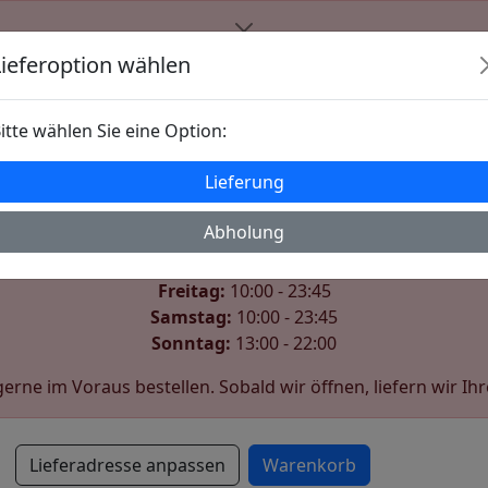
Der Shop ist derzeit geschlossen
Lieferoption wählen
Wir öffnen wieder am Freitag um 10:00.
itte wählen Sie eine Option:
Unsere Öffnungszeiten:
Lieferung
Montag:
10:00 - 22:00
Dienstag:
10:00 - 22:00
Abholung
Mittwoch:
10:00 - 22:00
Donnerstag:
10:00 - 22:00
Freitag:
10:00 - 23:45
Samstag:
10:00 - 23:45
Sonntag:
13:00 - 22:00
erne im Voraus bestellen. Sobald wir öffnen, liefern wir Ihr
Lieferadresse anpassen
Warenkorb