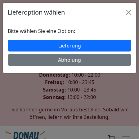
Lieferoption wählen
Der Shop ist derzeit geschlossen
Wir öffnen wieder am Sonntag um 13:00.
Bitte wählen Sie eine Option:
Unsere Öffnungszeiten:
Lieferung
Montag:
10:00 - 22:00
Dienstag:
Abholung
10:00 - 22:00
Mittwoch:
10:00 - 22:00
Donnerstag:
10:00 - 22:00
Freitag:
10:00 - 23:45
Samstag:
10:00 - 23:45
Sonntag:
13:00 - 22:00
Sie können gerne im Voraus bestellen. Sobald wir
öffnen, liefern wir Ihre Bestellung.