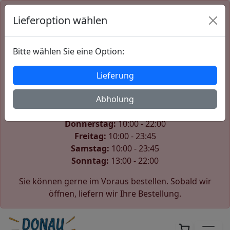
Lieferoption wählen
Der Shop ist derzeit geschlossen
Wir öffnen wieder am Sonntag um 13:00.
Bitte wählen Sie eine Option:
Unsere Öffnungszeiten:
Lieferung
Montag:
10:00 - 22:00
Dienstag:
Abholung
10:00 - 22:00
Mittwoch:
10:00 - 22:00
Donnerstag:
10:00 - 22:00
Freitag:
10:00 - 23:45
Samstag:
10:00 - 23:45
Sonntag:
13:00 - 22:00
Sie können gerne im Voraus bestellen. Sobald wir
öffnen, liefern wir Ihre Bestellung.