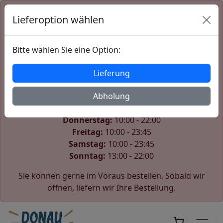
Lieferoption wählen
Der Shop ist derzeit geschlossen
Wir öffnen wieder am Samstag um 10:00.
Bitte wählen Sie eine Option:
Unsere Öffnungszeiten:
Lieferung
Montag:
10:00 - 22:00
Dienstag:
Abholung
10:00 - 22:00
Mittwoch:
10:00 - 22:00
Donnerstag:
10:00 - 22:00
Freitag:
10:00 - 23:45
Samstag:
10:00 - 23:45
Sonntag:
13:00 - 22:00
Sie können gerne im Voraus bestellen. Sobald wir
öffnen, liefern wir Ihre Bestellung.