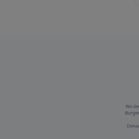
Wo Ges
Burger
Donau