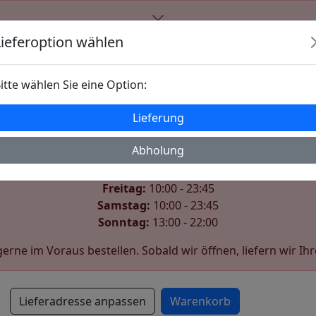
Der Shop ist derzeit geschlossen
Lieferoption wählen
Wir öffnen wieder am Samstag um 10:00.
itte wählen Sie eine Option:
Unsere Öffnungszeiten:
Lieferung
Montag:
10:00 - 22:00
Dienstag:
10:00 - 22:00
Abholung
Mittwoch:
10:00 - 22:00
Donnerstag:
10:00 - 22:00
Freitag:
10:00 - 23:45
Samstag:
10:00 - 23:45
Sonntag:
13:00 - 22:00
erne im Voraus bestellen. Sobald wir öffnen, liefern wir Ihr
Lieferadresse anpassen
Warenkorb